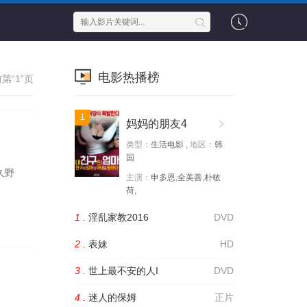
电影热播榜
第“1”页
1
妈妈的朋友4
类型：
生活电影 ,
地区：
韩
国
久野
主演：
申多恩,全美善,朴敏
荷,
1 .
淫乱家教2016
DVD
2 .
表妹
HD
3 .
世上最不安的人I
DVD
4 .
迷人的保姆
正片