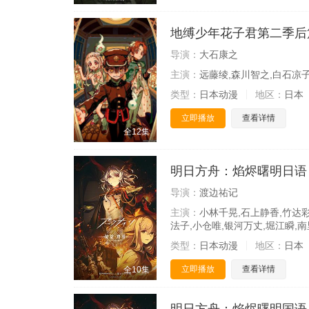
地缚少年花子君第二季后
导演：
大石康之
主演：
远藤绫,森川智之,白石凉子
类型：
日本动漫
地区：
日本
立即播放
查看详情
全12集
明日方舟：焰烬曙明日语
导演：
渡边祐记
主演：
小林千晃,石上静香,竹达彩
法子,小仓唯,银河万丈,堀江瞬,
类型：
日本动漫
地区：
日本
立即播放
查看详情
全10集