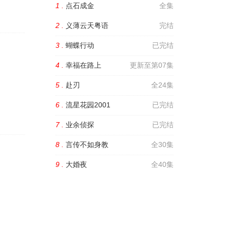
1 .
点石成金
全集
2 .
义薄云天粤语
完结
3 .
蝴蝶行动
已完结
4 .
幸福在路上
更新至第07集
5 .
赴刃
全24集
6 .
流星花园2001
已完结
7 .
业余侦探
已完结
8 .
言传不如身教
全30集
9 .
大婚夜
全40集