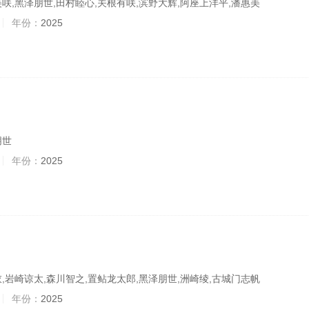
咲,黑泽朋世,田村睦心,关根有咲,滨野大辉,阿座上洋平,潘惠美
年份：
2025
朋世
年份：
2025
,岩崎谅太,森川智之,置鲇龙太郎,黑泽朋世,洲崎绫,古城门志帆
年份：
2025