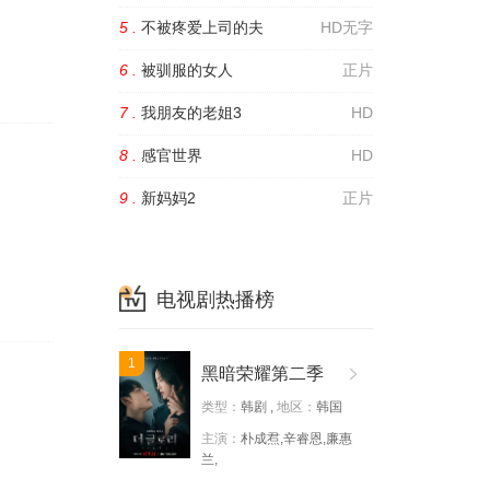
5 .
不被疼爱上司的夫
HD无字
6 .
被驯服的女人
正片
7 .
我朋友的老姐3
HD
8 .
感官世界
HD
9 .
新妈妈2
正片
电视剧热播榜
1
黑暗荣耀第二季
类型：
韩剧 ,
地区：
韩国
主演：
朴成焄,辛睿恩,廉惠
兰,