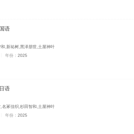
国语
和,新祐树,黑泽朋世,土屋神叶
年份：
2025
日语
,名冢佳织,杉田智和,土屋神叶
年份：
2025