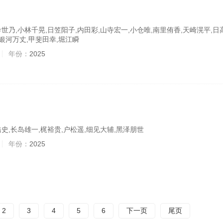
世乃,小林千晃,日笠阳子,内田彩,山寺宏一,小仓唯,南里侑香,天崎滉平,日
,银河万丈,甲斐田幸,堀江瞬
年份：
2025
史,长岛雄一,梶裕贵,户松遥,细见大辅,黑泽朋世
年份：
2025
2
3
4
5
6
下一页
尾页