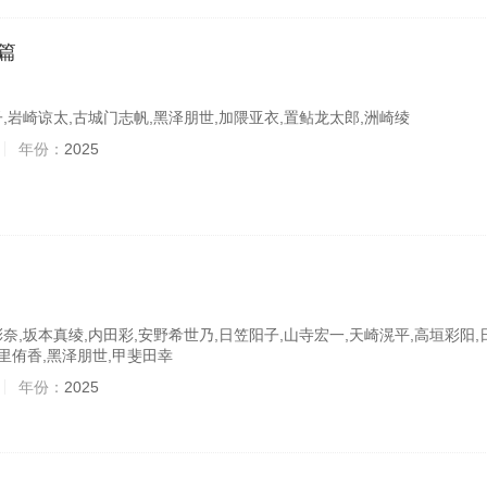
篇
,岩崎谅太,古城门志帆,黑泽朋世,加隈亚衣,置鲇龙太郎,洲崎绫
年份：
2025
奈,坂本真绫,内田彩,安野希世乃,日笠阳子,山寺宏一,天崎滉平,高垣彩阳,
南里侑香,黑泽朋世,甲斐田幸
年份：
2025