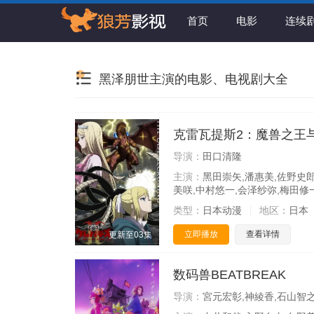
首页
电影
连续
黑泽朋世主演的电影、电视剧大全
克雷瓦提斯2：魔兽之王
导演：
田口清隆
主演：
黑田崇矢,潘惠美,佐野史郎
美咲,中村悠一,会泽纱弥,梅田修
类型：
日本动漫
地区：
日本
立即播放
查看详情
更新至03集
数码兽BEATBREAK
导演：
宮元宏彰,神綾香,石山智