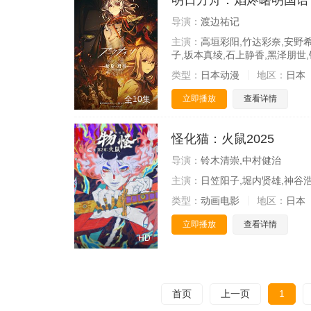
明日方舟：焰烬曙明国语
导演：
渡边祐记
主演：
高垣彩阳,竹达彩奈,安野希
子,坂本真绫,石上静香,黑泽朋世
类型：
日本动漫
地区：
日本
立即播放
查看详情
全10集
怪化猫：火鼠2025
导演：
铃木清崇,中村健治
主演：
日笠阳子,堀内贤雄,神谷浩
类型：
动画电影
地区：
日本
立即播放
查看详情
HD
首页
上一页
1