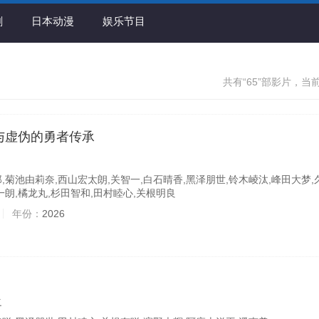
剧
日本动漫
娱乐节目
共有“65”部影片，当前
与虚伪的勇者传承
,菊池由莉奈,西山宏太朗,关智一,白石晴香,黑泽朋世,铃木崚汰,峰田大梦,
一朗,橘龙丸,杉田智和,田村睦心,关根明良
年份：
2026
之