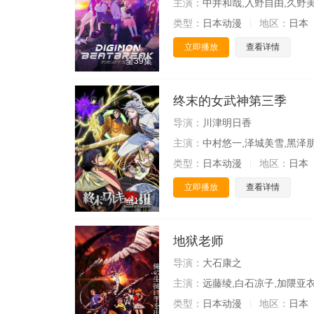
主演：
中井和哉,入野自由,久野美
类型：
日本动漫
地区：
日本
立即播放
查看详情
全39集
终末的女武神第三季
导演：
川津明日香
主演：
中村悠一,泽城美雪,黑泽
类型：
日本动漫
地区：
日本
立即播放
查看详情
全15集
地狱老师
导演：
大石康之
主演：
远藤绫,白石凉子,加隈亚衣
类型：
日本动漫
地区：
日本