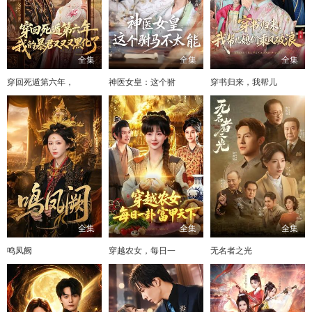
全集
全集
全集
穿回死遁第六年，
神医女皇：这个驸
穿书归来，我帮儿
全集
全集
全集
鸣凤阙
穿越农女，每日一
无名者之光