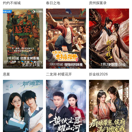
灼灼不倾城
春日之地
房州探案录
更新至14集
更新至14集
更新至08集
悬案
二龙湖·村暖花开
折金枝2026