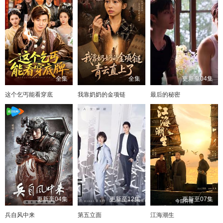
全集
全集
更新至04集
这个乞丐能看穿底
我靠奶奶的金项链
最后的秘密
更新至04集
更新至12集
更新至07集
兵自风中来
第五立面
江海潮生