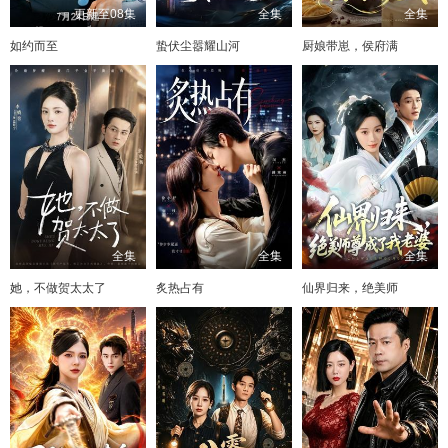
更新至08集
全集
全集
如约而至
蛰伏尘嚣耀山河
厨娘带崽，侯府满
全集
全集
全集
她，不做贺太太了
炙热占有
仙界归来，绝美师