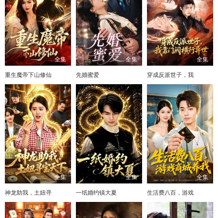
全集
全集
全集
重生魔帝下山修仙
先婚蜜爱
穿成反派世子，我
全集
全集
全集
神龙助我，土妞寻
一纸婚约镇大夏
生活费八百，游戏