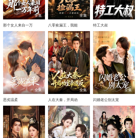
全集
全集
全集
那个女人来自一万
八零捡漏王，我能
特工大叔
全集
全集
全集
恶劣温柔
人在大秦，开局劝
闪婚老公别太宠