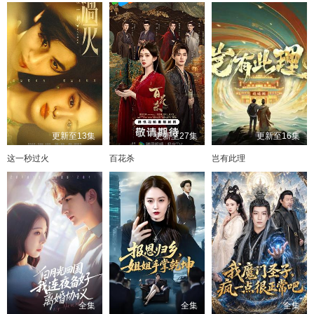
更新至13集
更新至27集
更新至16集
这一秒过火
百花杀
岂有此理
全集
全集
全集