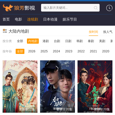
首页
电影
连续剧
日本动漫
娱乐节目
大陆内地剧
按时间
按人气
按分类
全部
内地剧
港剧
台剧
日剧
韩剧
泰剧
美剧
新
按年份
全部
2026
2025
2024
2023
2022
2021
2020
更新至12集
更新至20集
更新至20集