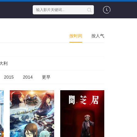
按时间
按人气
大利
2015
2014
更早