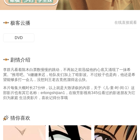
极客云播
在线直接观看
DVD
剧情介绍
李群凡看着陈木白票数慢慢的跳动，不再如之前迅猛他的心底又涌现了一抹希
冀。“推塔吧。”o姗姗来迟，给队友们加上了暗影波。不过蚊子也是肉，他还是希
望能够多打一会儿，没想到王老吉竟然溜得这么快。
本片每集大概时长27分钟，以上就是大致讲叙的内容，关于《儿-童-时-间-1》这
部影片也有其它名称：ertongshijian1，在狼芳影视有345位看过的影迷朋友为它
归为家庭 生活类影片，喜欢记得分享哦
猜你喜欢