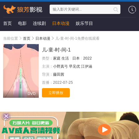
首页
电影
连续剧
日本动漫
娱乐节目
当前位置
首页
日本动漫
儿-童-时-间-1免费在线观看
儿-童-时-间-1
类型：
家庭
生活
日本
2022
主演：
小野真弓
早见优
江伊涵
导演：
藤田茜
首播：
2022-07-25
立即播放
DVD