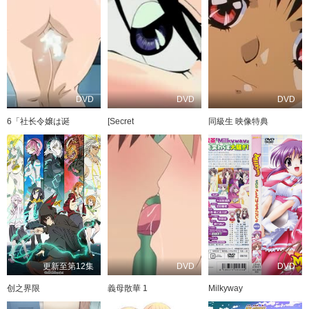
DVD
DVD
DVD
6「社长令嬢は诞
[Secret
同級生 映像特典
更新至第12集
DVD
DVD
创之界限
義母散華 1
Milkyway