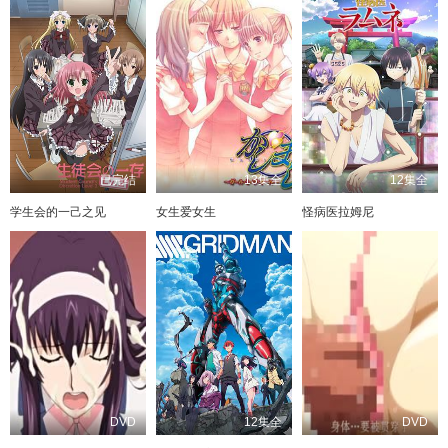
已完结
13集全
12集全
学生会的一己之见
女生爱女生
怪病医拉姆尼
DVD
12集全
DVD