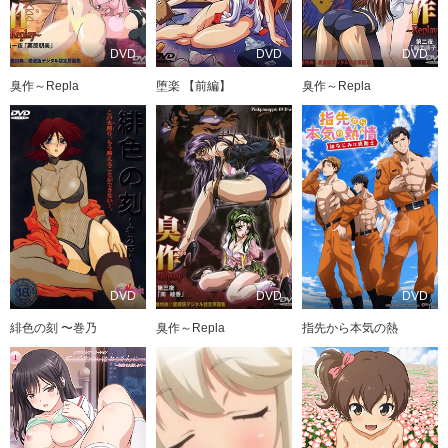
DVD
DVD
DVD
臭作～Repla
堕楽 【前編】
臭作～Repla
DVD
DVD
DVD
緋色の刻 〜巻乃
臭作～Repla
指先から本気の熱