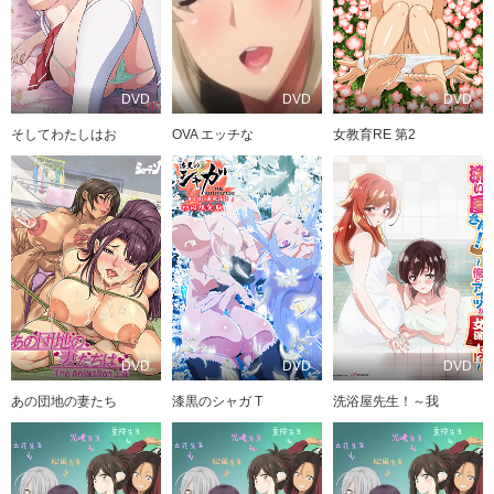
DVD
DVD
DVD
そしてわたしはお
OVA エッチな
女教育RE 第2
DVD
DVD
DVD
あの団地の妻たち
漆黒のシャガ T
洗浴屋先生！～我