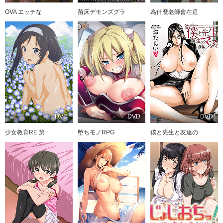
OVA エッチな
苗床デモンズグラ
為什麼老師會在這
DVD
DVD
DVD
少女教育RE 第
堕ちモノRPG
僕と先生と友達の