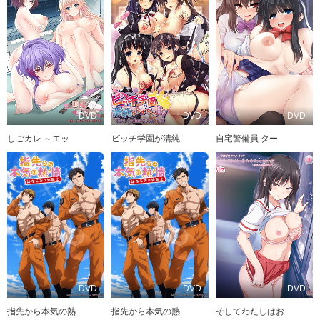
DVD
DVD
DVD
しごカレ ～エッ
ビッチ学園が清純
自宅警備員 ター
DVD
DVD
DVD
指先から本気の熱
指先から本気の熱
そしてわたしはお