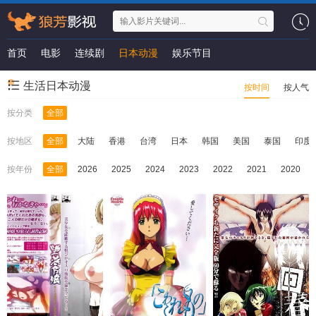
首页
电影
连续剧
日本动漫
娱乐节目
生活日本动漫
按时间
按人气
按分类
全部
按地区
全部
大陆
香港
台湾
日本
韩国
美国
泰国
印度
按年份
全部
2026
2025
2024
2023
2022
2021
2020