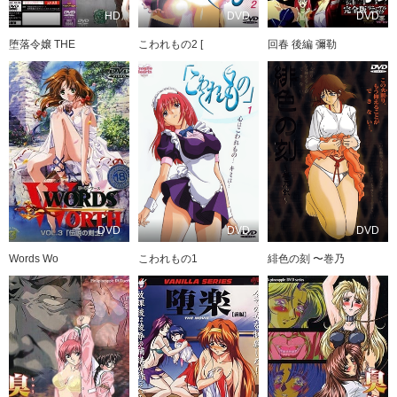
HD
DVD
DVD
堕落令嬢 THE
こわれもの2 [
回春 後編 彌勒
DVD
DVD
DVD
Words Wo
こわれもの1
緋色の刻 〜巻乃