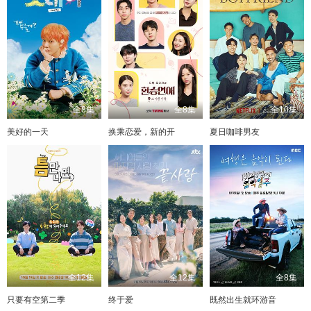
全8集
全8集
全10集
美好的一天
换乘恋爱，新的开
夏日咖啡男友
全12集
全12集
全8集
只要有空第二季
终于爱
既然出生就环游音