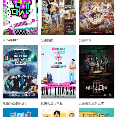
全2集
完结
完结
2024年KBS
兄弟拉面
兄弟弹珠
更新至20230713期
更新至08集
全9集
帐篷外面是欧洲3
换乘恋爱日本版
女高推理班第三季