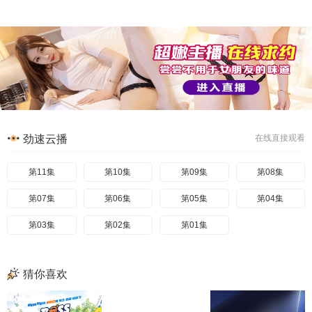
劲速云播
在线直接观看
第11集
第10集
第09集
第08集
第07集
第06集
第05集
第04集
第03集
第02集
第01集
猜你喜欢